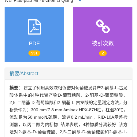
WEI Piao-piao MI Yu-zhen LI Qiang
PDF
被引次数
551
2
摘要/Abstract
摘要：
建立了利用高效液相色谱对葡萄糖发酵产2-酮基-L-古龙
酸体系中的4种代谢产物D-葡萄糖酸、2-酮基-D-葡萄糖酸、
2,5-二酮基-D-葡萄糖酸和2-酮基-L-古龙酸的定量测定方法，分
析条件为：300 mm′7.8 mm Aminex HPX-87H柱，柱温30℃，
流动相为50 mmol/L硫酸，流速0.2 mL/min，RID-10A示差检
测器，以丙二酸为内标物. 结果表明，4种物质分离较好. 该方
法对2-酮基-D-葡萄糖酸、2,5-二酮基-D-葡萄糖酸和2-酮基-L-