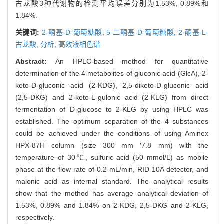
古龙酸3种代谢物的检测平均误差分别为1.53%, 0.89%和
1.84%.
关键词:
2-酮基-D-葡萄糖酸,
5-二酮基-D-葡萄糖酸,
2-酮基-L-
古龙酸,
分析,
高效液相色谱
Abstract:
An HPLC-based method for quantitative
determination of the 4 metabolites of gluconic acid (GlcA), 2-
keto-D-gluconic acid (2-KDG), 2,5-diketo-D-gluconic acid
(2,5-DKG) and 2-keto-L-gulonic acid (2-KLG) from direct
fermentation of D-glucose to 2-KLG by using HPLC was
established. The optimum separation of the 4 substances
could be achieved under the conditions of using Aminex
HPX-87H column (size 300 mm ′7.8 mm) with the
temperature of 30℃, sulfuric acid (50 mmol/L) as mobile
phase at the flow rate of 0.2 mL/min, RID-10A detector, and
malonic acid as internal standard. The analytical results
show that the method has average analytical deviation of
1.53%, 0.89% and 1.84% on 2-KDG, 2,5-DKG and 2-KLG,
respectively.