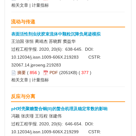
相关文章
|
计量指标
流动与传递
表面活性剂虫状胶束流体中颗粒沉降负尾迹模拟
王治国 张恒 蔺靖杰 苏晓辉 窦益华
过程工程学报. 2020, 20(6): 638-645. DOI:
10.12034/j.issn.1009-606X.219283
CSTR:
32067.14.jproeng.219283
摘要
(
856
)
PDF
(2051KB) (
377
)
相关文章
|
计量指标
反应与分离
pH对壳聚糖螯合铜(II)的螯合机理及稳定常数的影响
冯颖 张庆瑾 王珏程 张建伟
过程工程学报. 2020, 20(6): 646-654. DOI:
10.12034/j.issn.1009-606X.219299
CSTR: