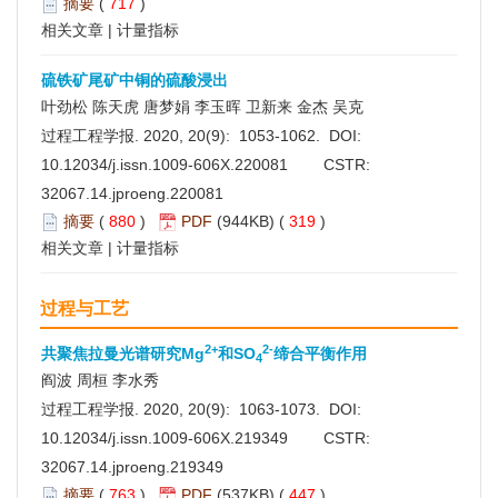
摘要
(
717
)
相关文章
|
计量指标
硫铁矿尾矿中铜的硫酸浸出
叶劲松 陈天虎 唐梦娟 李玉晖 卫新来 金杰 吴克
过程工程学报. 2020, 20(9): 1053-1062. DOI:
10.12034/j.issn.1009-606X.220081
CSTR:
32067.14.jproeng.220081
摘要
(
880
)
PDF
(944KB) (
319
)
相关文章
|
计量指标
过程与工艺
2+
2-
共聚焦拉曼光谱研究Mg
和SO
缔合平衡作用
4
阎波 周桓 李水秀
过程工程学报. 2020, 20(9): 1063-1073. DOI:
10.12034/j.issn.1009-606X.219349
CSTR:
32067.14.jproeng.219349
摘要
(
763
)
PDF
(537KB) (
447
)