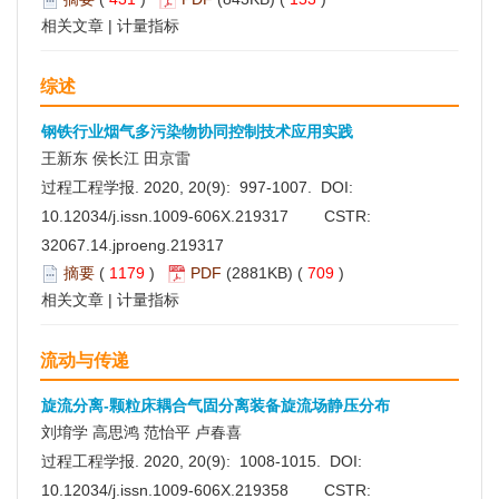
相关文章
|
计量指标
综述
钢铁行业烟气多污染物协同控制技术应用实践
王新东 侯长江 田京雷
过程工程学报. 2020, 20(9): 997-1007. DOI:
10.12034/j.issn.1009-606X.219317
CSTR:
32067.14.jproeng.219317
摘要
(
1179
)
PDF
(2881KB) (
709
)
相关文章
|
计量指标
流动与传递
旋流分离-颗粒床耦合气固分离装备旋流场静压分布
刘堉学 高思鸿 范怡平 卢春喜
过程工程学报. 2020, 20(9): 1008-1015. DOI:
10.12034/j.issn.1009-606X.219358
CSTR: