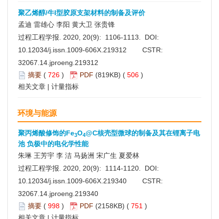
聚乙烯醇/牛I型胶原支架材料的制备及评价
孟迪 雷雄心 李阳 黄大卫 张贵锋
过程工程学报. 2020, 20(9): 1106-1113. DOI:
10.12034/j.issn.1009-606X.219312
CSTR:
32067.14.jproeng.219312
摘要
(
726
)
PDF
(819KB) (
506
)
相关文章
|
计量指标
环境与能源
聚丙烯酸修饰的Fe
O
@C核壳型微球的制备及其在锂离子电
3
4
池 负极中的电化学性能
朱琳 王芳宇 李 洁 马扬洲 宋广生 夏爱林
过程工程学报. 2020, 20(9): 1114-1120. DOI:
10.12034/j.issn.1009-606X.219340
CSTR:
32067.14.jproeng.219340
摘要
(
998
)
PDF
(2158KB) (
751
)
相关文章
|
计量指标