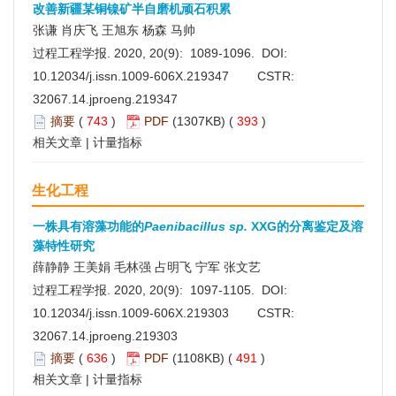
改善新疆某铜镍矿半自磨机顽石积累
张谦 肖庆飞 王旭东 杨森 马帅
过程工程学报. 2020, 20(9): 1089-1096. DOI:
10.12034/j.issn.1009-606X.219347
CSTR:
32067.14.jproeng.219347
摘要
(
743
)
PDF
(1307KB) (
393
)
相关文章
|
计量指标
生化工程
一株具有溶藻功能的
Paenibacillus sp.
XXG的分离鉴定及溶
藻特性研究
薛静静 王美娟 毛林强 占明飞 宁军 张文艺
过程工程学报. 2020, 20(9): 1097-1105. DOI:
10.12034/j.issn.1009-606X.219303
CSTR:
32067.14.jproeng.219303
摘要
(
636
)
PDF
(1108KB) (
491
)
相关文章
|
计量指标