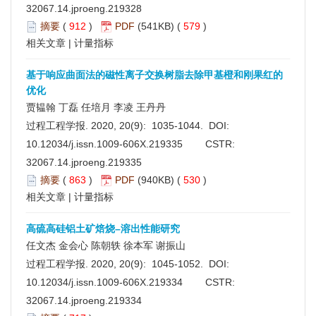
32067.14.jproeng.219328
摘要
(
912
)
PDF
(541KB) (
579
)
相关文章
|
计量指标
基于响应曲面法的磁性离子交换树脂去除甲基橙和刚果红的
优化
贾韫翰 丁磊 任培月 李凌 王丹丹
过程工程学报. 2020, 20(9): 1035-1044. DOI:
10.12034/j.issn.1009-606X.219335
CSTR:
32067.14.jproeng.219335
摘要
(
863
)
PDF
(940KB) (
530
)
相关文章
|
计量指标
高硫高硅铝土矿焙烧–溶出性能研究
任文杰 金会心 陈朝轶 徐本军 谢振山
过程工程学报. 2020, 20(9): 1045-1052. DOI:
10.12034/j.issn.1009-606X.219334
CSTR:
32067.14.jproeng.219334