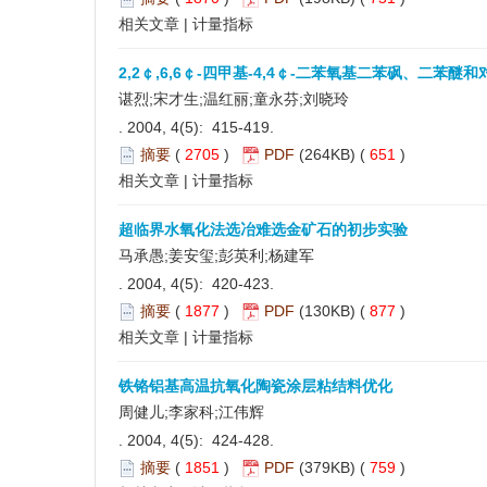
相关文章
|
计量指标
2,2￠,6,6￠-四甲基-4,4￠-二苯氧基二苯砜、二
谌烈;宋才生;温红丽;童永芬;刘晓玲
. 2004, 4(5): 415-419.
摘要
(
2705
)
PDF
(264KB) (
651
)
相关文章
|
计量指标
超临界水氧化法选冶难选金矿石的初步实验
马承愚;姜安玺;彭英利;杨建军
. 2004, 4(5): 420-423.
摘要
(
1877
)
PDF
(130KB) (
877
)
相关文章
|
计量指标
铁铬铝基高温抗氧化陶瓷涂层粘结料优化
周健儿;李家科;江伟辉
. 2004, 4(5): 424-428.
摘要
(
1851
)
PDF
(379KB) (
759
)