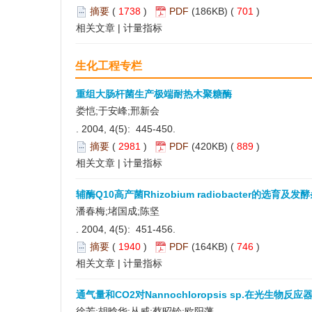
摘要
(
1738
)
PDF
(186KB) (
701
)
相关文章
|
计量指标
生化工程专栏
重组大肠杆菌生产极端耐热木聚糖酶
娄恺;于安峰;邢新会
. 2004, 4(5): 445-450.
摘要
(
2981
)
PDF
(420KB) (
889
)
相关文章
|
计量指标
辅酶Q10高产菌Rhizobium radiobacter的选育及
潘春梅;堵国成;陈坚
. 2004, 4(5): 451-456.
摘要
(
1940
)
PDF
(164KB) (
746
)
相关文章
|
计量指标
通气量和CO2对Nannochloropsis sp.在光生物
徐芳;胡晗华;丛威;蔡昭铃;欧阳藩