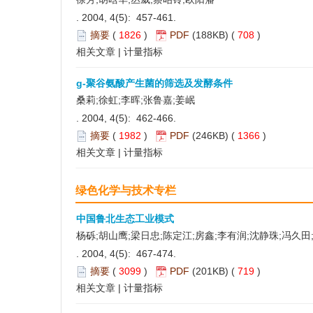
. 2004, 4(5): 457-461.
摘要
(
1826
)
PDF
(188KB) (
708
)
相关文章
|
计量指标
g-聚谷氨酸产生菌的筛选及发酵条件
桑莉;徐虹;李晖;张鲁嘉;姜岷
. 2004, 4(5): 462-466.
摘要
(
1982
)
PDF
(246KB) (
1366
)
相关文章
|
计量指标
绿色化学与技术专栏
中国鲁北生态工业模式
杨砾;胡山鹰;梁日忠;陈定江;房鑫;李有润;沈静珠;冯久田
. 2004, 4(5): 467-474.
摘要
(
3099
)
PDF
(201KB) (
719
)
相关文章
|
计量指标