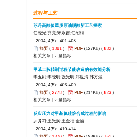
过程与工艺
苏丹高酸值重质原油脱酸新工艺探索
任晓光;齐亮;宋永吉;任绍梅
. 2004, 4(5): 401-405.
摘要
(
1891
)
PDF
(127KB) (
832
)
相关文章
|
计量指标
甲苯二胺精制过程节能改造的有效能分析
李玉刚;李晓明;强光明;郑世清;韩方煜
. 2004, 4(5): 406-409.
摘要
(
2778
)
PDF
(214KB) (
823
)
相关文章
|
计量指标
反应压力对甲基氯硅烷合成过程的影响
罗务习;王光润;王金福;金涌
. 2004, 4(5): 410-414.
摘要
(
1870
)
PDF
(198KB) (
751
)