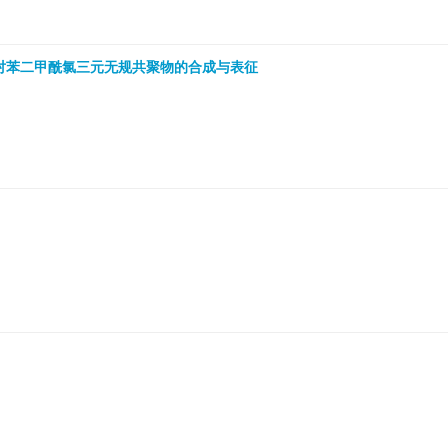
苯醚和对苯二甲酰氯三元无规共聚物的合成与表征