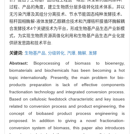
过程、产品的角度，建立生物质分层多级转化技术体系，并以
无污染汽爆及其组分分离技术、节水节能固态纯种发酵技术、
秸秆固相酶解-液体发酵乙醇耦合技术和汽爆秸秆膜循环酶解耦
合发酵技术4个关键技术为平台，形成生物基产品生态产业新模
式，为实现生物质资源高值化利用和生物基产品生态产业化提
供研发思路和技术平台.
关键词:
生物基产品,
分级转化,
汽爆,
酶解,
发酵
Abstract:
Bioprocessing of biomass to bioenergy,
biomaterials and biochemicals has been becoming a hot
topic internationally. Presently, the main problem for bio-
products preparation is lack of effective components
fractionation technology and integrated conversion process.
Based on cellulosic feedstock characteristic and key issues
related to conversion process and product engineering, the
concept of biobased product process engineering is
proposed. In addition to giving a novel fractionation-
conversion system of biomass, this paper also introduces