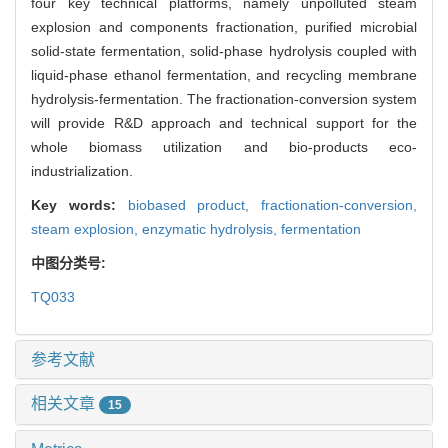
four key technical platforms, namely unpolluted steam
explosion and components fractionation, purified microbial
solid-state fermentation, solid-phase hydrolysis coupled with
liquid-phase ethanol fermentation, and recycling membrane
hydrolysis-fermentation. The fractionation-conversion system
will provide R&D approach and technical support for the
whole biomass utilization and bio-products eco-
industrialization.
Key words:
biobased product,
fractionation-conversion,
steam explosion,
enzymatic hydrolysis,
fermentation
中图分类号:
TQ033
参考文献
相关文章
15