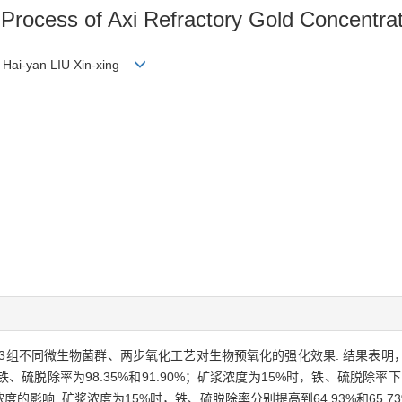
on Process of Axi Refractory Gold Concentra
 Hai-yan LIU Xin-xing
3组不同微生物菌群、两步氧化工艺对生物预氧化的强化效果. 结果表明
脱除率为98.35%和91.90%；矿浆浓度为15%时，铁、硫脱除率下降到5
影响. 矿浆浓度为15%时，铁、硫脱除率分别提高到64.93%和65.7