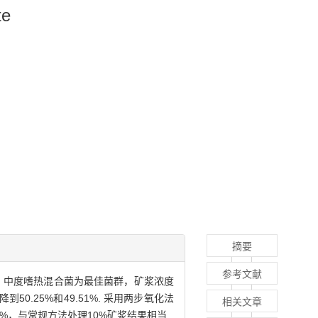
te
摘要
参考文献
，中度嗜热混合菌为最佳菌群，矿浆浓度
0.25%和49.51%. 采用两步氧化法
相关文章
3%，与常规方法处理10%矿浆结果相当.