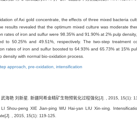
xidation of Axi gold concentrate, the effects of three mixed bacteria c
 The results revealed that the optimum mixed culture was moderate the
ction rates of iron and sulfur were 98.35% and 91.90% at 2% pulp density
ned to 50.25% and 49.51%, respectively. The two-step treatment cou
ion rates of iron and sulfur boosted to 64.93% and 65.73% at 15% pulp
p density with normal bio-oxidation process.
step approach,
pre-oxidation,
intensification
艳 刘新星. 新疆阿希金精矿生物预氧化过程强化[J]. , 2015, 15(1): 119
Shou-peng XIE Jian-ping WU Hai-yan LIU Xin-xing. Intensification
e[J]. , 2015, 15(1): 119-125.