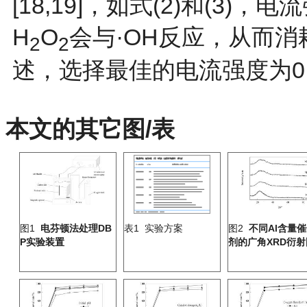
[18,19]，如
式(2)和(3)
H
O
会与·OH反应，从而消
2
2
述，选择最佳的电流强度为0.1
本文的其它图/表
图1
电芬顿法处理DB
表1 实验方案
图2
不同Al含量
P实验装置
剂的广角XRD衍射