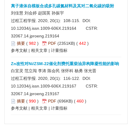
离子液体自模板合成多孔碳氮材料及其对二氧化碳的吸附
刘佳慧 刘会婷 赵国英 孙振宇
过程工程学报. 2020, 20(1): 108-115. DOI:
10.12034/j.issn.1009-606X.219164
CSTR:
32067.14.jproeng.219164
摘要
(
982
)
PDF
(2351KB) (
442
)
参考文献
|
相关文章
|
计量指标
Zn改性对Ni/ZSM-22催化剂费托重柴油异构降凝性能的影响
白宜灵 范立闯 李涛 陈会民 张怀科 杨勇 张光晋
过程工程学报. 2020, 20(1): 116-122. DOI:
10.12034/j.issn.1009-606X.219167
CSTR:
32067.14.jproeng.219167
摘要
(
990
)
PDF
(696KB) (
460
)
参考文献
|
相关文章
|
计量指标