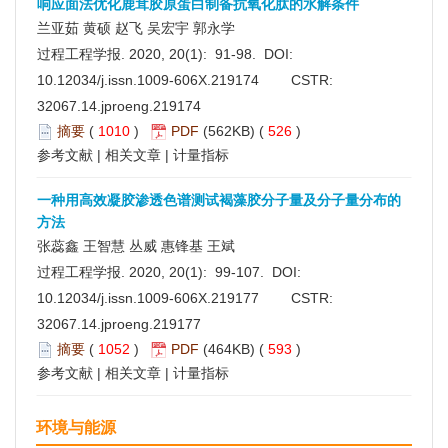
响应面法优化鹿茸胶原蛋白制备抗氧化肽的水解条件
兰亚茹 黄硕 赵飞 吴宏宇 郭永学
过程工程学报. 2020, 20(1): 91-98. DOI:
10.12034/j.issn.1009-606X.219174
CSTR:
32067.14.jproeng.219174
摘要
(
1010
)
PDF
(562KB) (
526
)
参考文献
|
相关文章
|
计量指标
一种用高效凝胶渗透色谱测试褐藻胶分子量及分子量分布的
方法
张蕊鑫 王智慧 丛威 惠锋基 王斌
过程工程学报. 2020, 20(1): 99-107. DOI:
10.12034/j.issn.1009-606X.219177
CSTR:
32067.14.jproeng.219177
摘要
(
1052
)
PDF
(464KB) (
593
)
参考文献
|
相关文章
|
计量指标
环境与能源