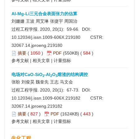
Al-Mg-Li三元合金表面张力的估算
刘姗姗 王波 周艾琳 张捷宇 周国治
过程工程学报. 2020, 20(1): 59-66. DOI:
10.12034/j.issn.1009-606X.219180
CSTR:
32067.14.jproeng.219180
摘要
(
1050
)
PDF
(550KB) (
584
)
参考文献
|
相关文章
|
计量指标
电场对CaO-SiO
-Al
O
熔渣的结构调控
2
2
3
张盼 刘俊昊 魏奎先 王志 马文会
过程工程学报. 2020, 20(1): 67-73. DOI:
10.12034/j.issn.1009-606X.219182
CSTR:
32067.14.jproeng.219182
摘要
(
827
)
PDF
(1624KB) (
443
)
参考文献
|
相关文章
|
计量指标
生化工程