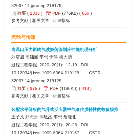
32067.14.jproeng.219179
摘要
(
1335
)
PDF
(776KB) (
669
)
参考文献
|
相关文章
|
计量指标
流动与传递
高温口压力影响气波振荡管制冷性能机理分析
刘培启 高础涵 李想 于洋 胡大鹏
过程工程学报. 2020, 20(1): 12-19. DOI:
10.12034/j.issn.1009-606X.219129
CSTR:
32067.14.jproeng.219129
摘要
(
975
)
PDF
(1186KB) (
418
)
参考文献
|
相关文章
|
计量指标
装配水平筛板的气升式反应器中气液传质特性的数值模拟
王子凡 郑志永 高敏杰 李想 詹晓北
过程工程学报. 2020, 20(1): 20-26. DOI:
10.12034/j.issn.1009-606X.219137
CSTR: