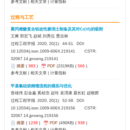
参考文献
|
相关文章
|
计量指标
过程与工艺
聚丙烯酸复合铝改性膨润土制备及其对Cr(VI)的吸附
王爽 郭宏飞 赵斌 刘秀伍 曹吉林
过程工程学报. 2020, 20(1): 44-51. DOI:
10.12034/j.issn.1009-606X.219141
CSTR:
32067.14.jproeng.219141
摘要
(
983
)
PDF
(2319KB) (
566
)
参考文献
|
相关文章
|
计量指标
甲基氯硅烷精馏流程的模拟与优化
曾雄伟 彭金鑫 奚桢浩 赵玲 袁渭康 聂长虹 赵晓辉
过程工程学报. 2020, 20(1): 52-58. DOI:
10.12034/j.issn.1009-606X.219156
CSTR:
32067.14.jproeng.219156
摘要
(
1238
)
PDF
(490KB) (
938
)
参考文献
|
相关文章
|
计量指标