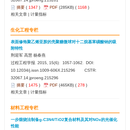
32067.14.jproeng.215281
摘要
(
1347
)
PDF
(285KB) (
1168
)
相关文章
|
计量指标
生化工程专栏
表面修饰聚乙烯亚胺的壳聚糖微球对十二烷基苯磺酸钠的吸
附特性
荆迎军 高慧 杨春燕
过程工程学报. 2015, 15(6): 1057-1062. DOI:
10.12034/j.issn.1009-606X.215296
CSTR:
32067.14.jproeng.215296
摘要
(
1475
)
PDF
(465KB) (
278
)
相关文章
|
计量指标
材料工程专栏
一步煅烧法制备g-C3N4/TiO2复合材料及其对NOx的光催化
性能