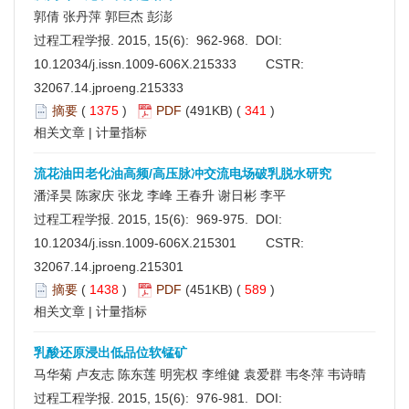
郭倩 张丹萍 郭巨杰 彭澎
过程工程学报. 2015, 15(6): 962-968. DOI:
10.12034/j.issn.1009-606X.215333
CSTR:
32067.14.jproeng.215333
摘要
(
1375
)
PDF
(491KB) (
341
)
相关文章
|
计量指标
流花油田老化油高频/高压脉冲交流电场破乳脱水研究
潘泽昊 陈家庆 张龙 李峰 王春升 谢日彬 李平
过程工程学报. 2015, 15(6): 969-975. DOI:
10.12034/j.issn.1009-606X.215301
CSTR:
32067.14.jproeng.215301
摘要
(
1438
)
PDF
(451KB) (
589
)
相关文章
|
计量指标
乳酸还原浸出低品位软锰矿
马华菊 卢友志 陈东莲 明宪权 李维健 袁爱群 韦冬萍 韦诗晴
过程工程学报. 2015, 15(6): 976-981. DOI: