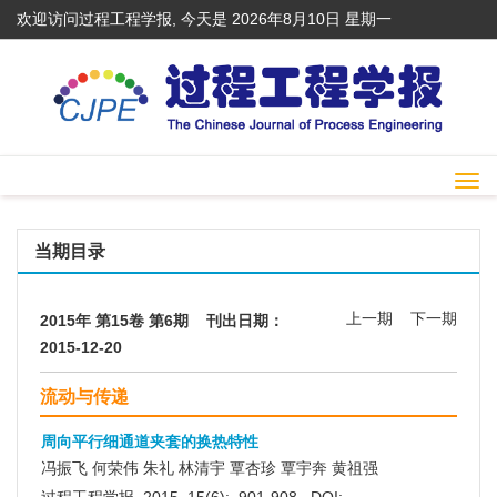
欢迎访问过程工程学报, 今天是
2026年8月10日 星期一
Togg
navi
当期目录
上一期
下一期
2015年 第15卷 第6期 刊出日期：
2015-12-20
流动与传递
周向平行细通道夹套的换热特性
冯振飞 何荣伟 朱礼 林清宇 覃杏珍 覃宇奔 黄祖强