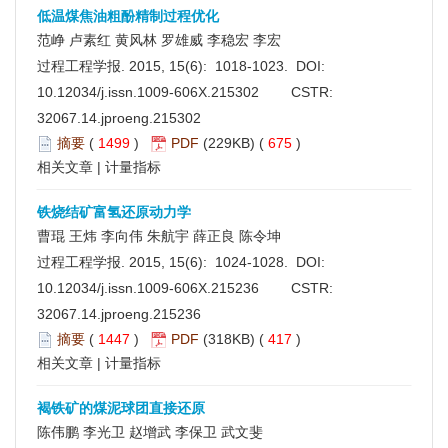
低温煤焦油粗酚精制过程优化
范峥 卢素红 黄风林 罗雄威 李稳宏 李宏
过程工程学报. 2015, 15(6): 1018-1023. DOI:
10.12034/j.issn.1009-606X.215302
CSTR:
32067.14.jproeng.215302
摘要
(
1499
)
PDF
(229KB) (
675
)
相关文章
|
计量指标
铁烧结矿富氢还原动力学
曹琨 王炜 李向伟 朱航宇 薛正良 陈令坤
过程工程学报. 2015, 15(6): 1024-1028. DOI:
10.12034/j.issn.1009-606X.215236
CSTR:
32067.14.jproeng.215236
摘要
(
1447
)
PDF
(318KB) (
417
)
相关文章
|
计量指标
褐铁矿的煤泥球团直接还原
陈伟鹏 李光卫 赵增武 李保卫 武文斐