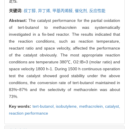
定性.
关键词:
叔丁醇,
异丁烯,
甲基丙烯醛,
催化剂,
反应性能
Abstract:
The catalyst performance for the partial oxidation
of tert-butanol to methacrolein was systematically
investigated in a fix-bed reactor. The results indicated that
the reaction conditions, such as reaction temperature,
reactant ratio and space velocity, affected the performance
of the catalyst obviously. The most appropriate reaction
conditions are temperature 380℃, O2:IB=3 (molar ratio) and
space velocity 1800 h-1. During 1500 h continuous operation
test the catalyst showed good stability under the above
conditions, the conversion rate of tert-butanol maintained in
83%~87% and the selectivity of methacrolein was about
73%.
Key words:
tert-butanol,
isobutylene,
methacrolein,
catalyst,
reaction performance